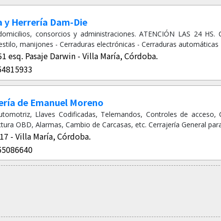
a y Herrería Dam-Die
domicilios, consorcios y administraciones. ATENCIÓN LAS 24 HS. C
estilo, manijones - Cerraduras electrónicas - Cerraduras automáticas -
751 esq. Pasaje Darwin - Villa María, Córdoba.
54815933
jería de Emanuel Moreno
Automotriz, Llaves Codificadas, Telemandos, Controles de acceso, C
ectura OBD, Alarmas, Cambio de Carcasas, etc. Cerrajería General para 
17 - Villa María, Córdoba.
55086640