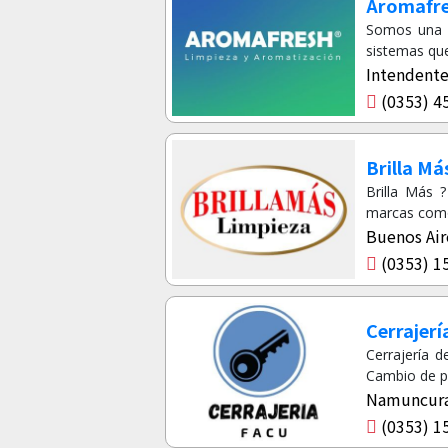
Aromafre
Somos una e
sistemas que
Intendente 
(0353) 4
Brilla Má
Brilla Más 
marcas como 
Buenos Aire
(0353) 1
Cerrajerí
Cerrajería 
Cambio de pu
Namuncura 
(0353) 1