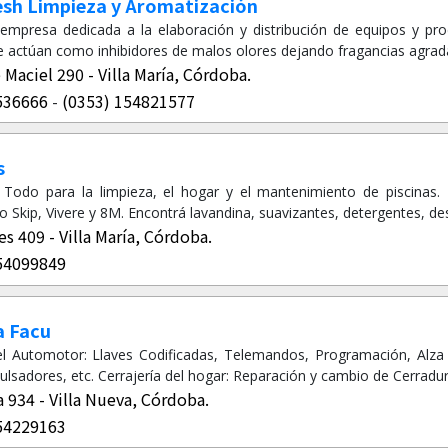
sh Limpieza y Aromatización
mpresa dedicada a la elaboración y distribución de equipos y pro
 actúan como inhibidores de malos olores dejando fragancias agradab
Maciel 290 - Villa María, Córdoba.
536666
(0353) 154821577
-
s
? Todo para la limpieza, el hogar y el mantenimiento de piscinas
Skip, Vivere y 8M. Encontrá lavandina, suavizantes, detergentes, des
s 409 - Villa María, Córdoba.
54099849
a Facu
del Automotor: Llaves Codificadas, Telemandos, Programación, Alza 
lsadores, etc. Cerrajería del hogar: Reparación y cambio de Cerradu
934 - Villa Nueva, Córdoba.
54229163