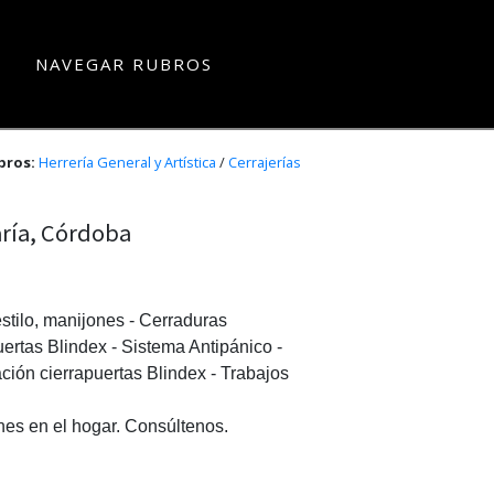
NAVEGAR RUBROS
bros:
Herrería General y Artística
/
Cerrajerías
María, Córdoba
stilo, manijones - Cerraduras 
ertas Blindex - Sistema Antipánico - 
ción cierrapuertas Blindex - Trabajos 
ones en el hogar. Consúltenos.