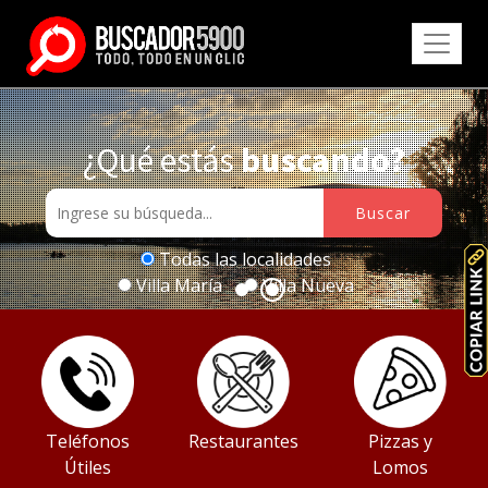
¿Qué estás
buscando?
Todas las localidades
Villa María
Villa Nueva
Teléfonos
Restaurantes
Pizzas y
Útiles
Lomos