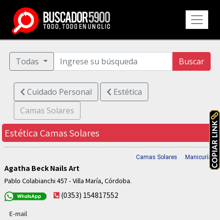
Todas
Buscar
Cuidado Personal
Estética
Camas Solares
Estética
Camas Solares
Camas Solares
Manicuría
Agatha Beck Nails Art
Pablo Colabianchi 457 - Villa María, Córdoba.
(0353) 154817552
E-mail